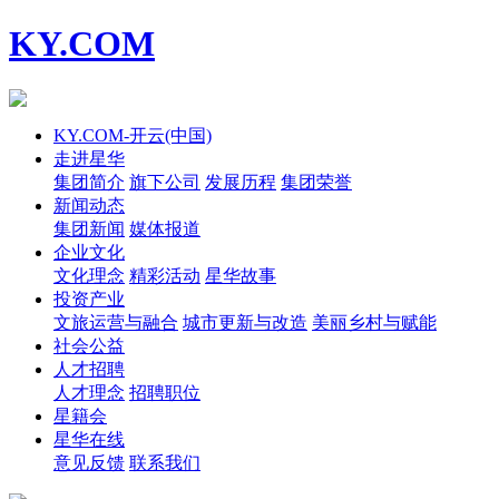
KY.COM
KY.COM-开云(中国)
走进星华
集团简介
旗下公司
发展历程
集团荣誉
新闻动态
集团新闻
媒体报道
企业文化
文化理念
精彩活动
星华故事
投资产业
文旅运营与融合
城市更新与改造
美丽乡村与赋能
社会公益
人才招聘
人才理念
招聘职位
星籍会
星华在线
意见反馈
联系我们