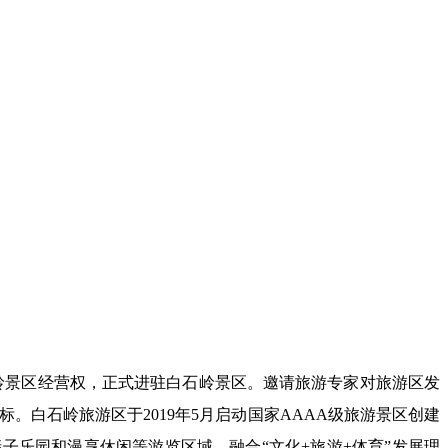
石岭景区经营权，正式进驻白石岭景区。邀请旅游专家对旅游区发
白石岭旅游区于2019年5月启动国家AAAA级旅游景区创建
乐园和漫享休闲等游览区域，融合“文化+旅游+体育”发展理