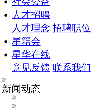
社会公益
人才招聘
人才理念
招聘职位
星籍会
星华在线
意见反馈
联系我们
新闻动态