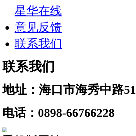
星华在线
意见反馈
联系我们
联系我们
地址：海口市海秀中路51
电话：0898-66766228