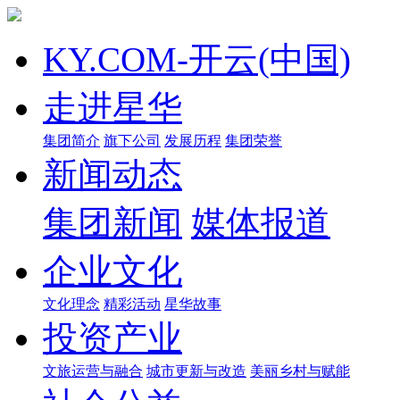
KY.COM-开云(中国)
走进星华
集团简介
旗下公司
发展历程
集团荣誉
新闻动态
集团新闻
媒体报道
企业文化
文化理念
精彩活动
星华故事
投资产业
文旅运营与融合
城市更新与改造
美丽乡村与赋能