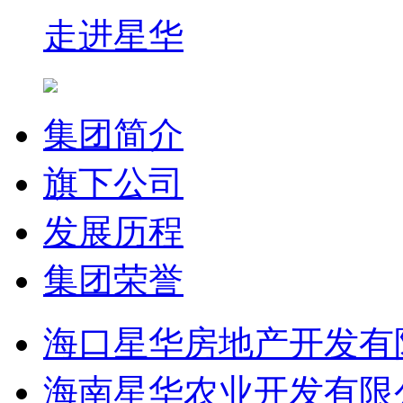
走进星华
集团简介
旗下公司
发展历程
集团荣誉
海口星华房地产开发有
海南星华农业开发有限