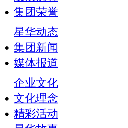
集团荣誉
星华动态
集团新闻
媒体报道
企业文化
文化理念
精彩活动