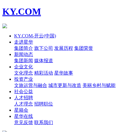
KY.COM
KY.COM-开云(中国)
走进星华
集团简介
旗下公司
发展历程
集团荣誉
新闻动态
集团新闻
媒体报道
企业文化
文化理念
精彩活动
星华故事
投资产业
文旅运营与融合
城市更新与改造
美丽乡村与赋能
社会公益
人才招聘
人才理念
招聘职位
星籍会
星华在线
意见反馈
联系我们