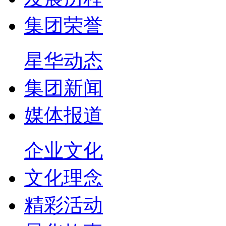
集团荣誉
星华动态
集团新闻
媒体报道
企业文化
文化理念
精彩活动