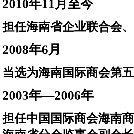
2010年11月至今
担任海南省企业联合会、
2008年6月
当选为海南国际商会第五
2003年—2006年
担任中国国际商会海南商