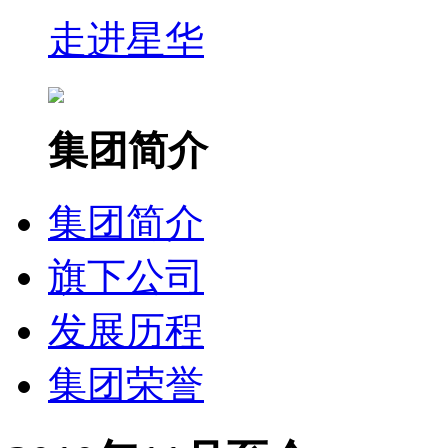
走进星华
集团简介
集团简介
旗下公司
发展历程
集团荣誉