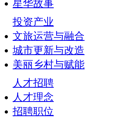
星华故事
投资产业
文旅运营与融合
城市更新与改造
美丽乡村与赋能
人才招聘
人才理念
招聘职位