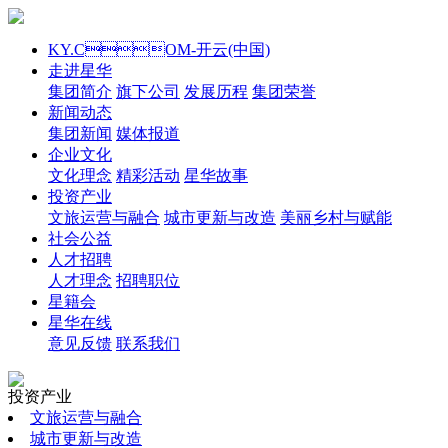
KY.COM-开云(中国)
走进星华
集团简介
旗下公司
发展历程
集团荣誉
新闻动态
集团新闻
媒体报道
企业文化
文化理念
精彩活动
星华故事
投资产业
文旅运营与融合
城市更新与改造
美丽乡村与赋能
社会公益
人才招聘
人才理念
招聘职位
星籍会
星华在线
意见反馈
联系我们
投资产业
文旅运营与融合
城市更新与改造