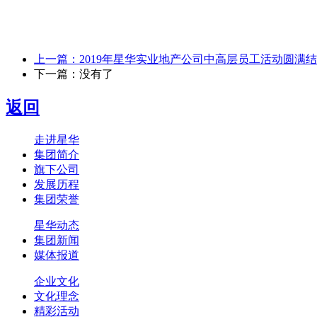
上一篇：2019年星华实业地产公司中高层员工活动圆满
下一篇：没有了
返回
走进星华
集团简介
旗下公司
发展历程
集团荣誉
星华动态
集团新闻
媒体报道
企业文化
文化理念
精彩活动