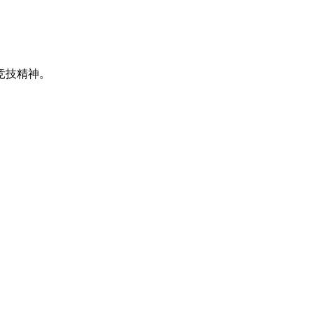
竞技精神。