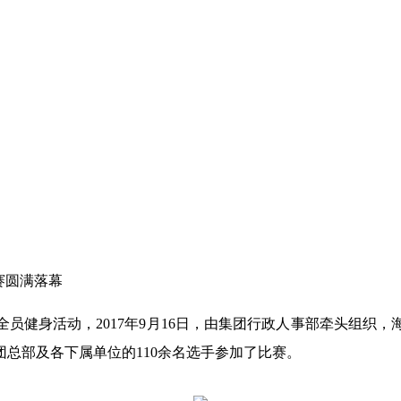
赛圆满落幕
员健身活动，2017年9月16日，由集团行政人事部牵头组织
总部及各下属单位的110余名选手参加了比赛。